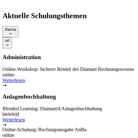
Malina Pohle
Seminarmanagement
seminar@diamant-software.de
+49 (0)521 94260-703
E-Mail schreiben
Lösungen für
Finanzbuchhaltung
Rechnungswesen
Controlling
Konzernbuchhaltung
Integration
Branchen