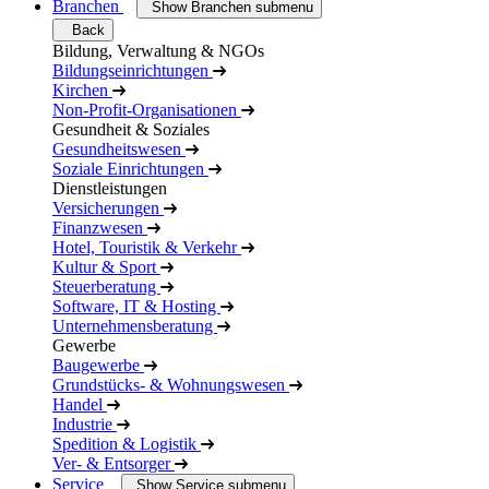
Branchen
Show Branchen submenu
Back
Bildung, Verwaltung & NGOs
Bildungseinrichtungen
Kirchen
Non-Profit-Organisationen
Gesundheit & Soziales
Gesundheitswesen
Soziale Einrichtungen
Dienstleistungen
Versicherungen
Finanzwesen
Hotel, Touristik & Verkehr
Kultur & Sport
Steuerberatung
Software, IT & Hosting
Unternehmensberatung
Gewerbe
Baugewerbe
Grundstücks- & Wohnungswesen
Handel
Industrie
Spedition & Logistik
Ver- & Entsorger
Service
Show Service submenu