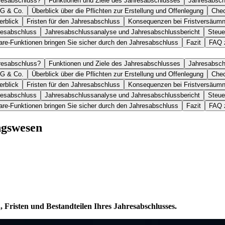
hresabschluss?
Funktionen und Ziele des Jahresabschlusses
Jahresabsch
UG & Co.
Überblick über die Pflichten zur Erstellung und Offenlegung
Chec
erblick
Fristen für den Jahresabschluss
Konsequenzen bei Fristversäumn
resabschluss
Jahresabschlussanalyse und Jahresabschlussbericht
Steue
are-Funktionen bringen Sie sicher durch den Jahresabschluss
Fazit
FAQ 
hresabschluss?
Funktionen und Ziele des Jahresabschlusses
Jahresabsch
UG & Co.
Überblick über die Pflichten zur Erstellung und Offenlegung
Chec
erblick
Fristen für den Jahresabschluss
Konsequenzen bei Fristversäumn
resabschluss
Jahresabschlussanalyse und Jahresabschlussbericht
Steue
are-Funktionen bringen Sie sicher durch den Jahresabschluss
Fazit
FAQ 
ngswesen
n, Fristen und Bestandteilen Ihres Jahresabschlusses.