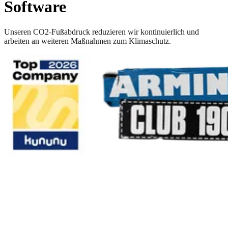
Datenschutz
Hinweisgebersystem
Service
Produktberatung
Kontakt
Trust Center
Support
Wartungen/Störungen
Cookie Einstellungen
Wissen
Blog
Ressourcen
Veranstaltungen
E-Learning Portal
Webinare
Schulungen
© 2026 Diamant Software GmbH