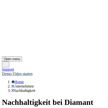
Previous testimonial
Next testimonial
Lösungen für
Finanzbuchhaltung
Rechnungswesen
Controlling
Konzernbuchhaltung
Integration
Branchen
Unternehmen
Über uns
Karriere
Partner
Presse
Impressum