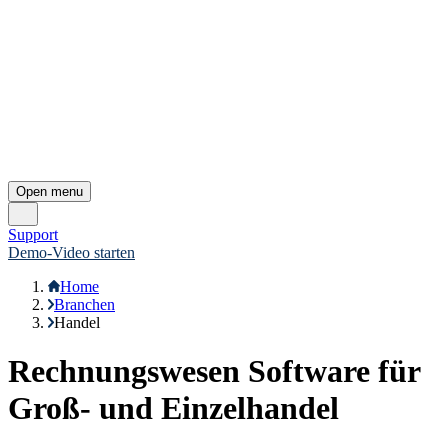
Vorteile der Digitalisierung nutzen
Geschäftsführer Thorsten Habicht muss im Blick haben, wie sich
das Geschäft übergreifend entwickelt – in den Tochterunternehmen
und bei einzelnen Artikeln. Deshalb schätzt er Diamant/4 in seiner
Gesamtheit: mit der mandantenübergreifenden Verknüpfung von
ERP-System und Lohnsoftware, mit zusammenfassenden oder
einzelnen Auswertungen.