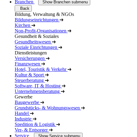
Branchen
Show Branchen submenu
Back
Bildung, Verwaltung & NGOs
Bildungseinrichtungen
Kirchen
Non-Profit-Organisationen
Gesundheit & Soziales
Gesundheitswesen
Soziale Einrichtungen
Dienstleistungen
Versicherungen
Finanzwesen
Hotel, Touristik & Verkehr
Kultur & Sport
Steuerberatung
Software, IT & Hosting
Unternehmensberatung
Gewerbe
Baugewerbe
Grundstücks- & Wohnungswesen
Handel
Industrie
Spedition & Logistik
Ver- & Entsorger
Service
Show Service submenu