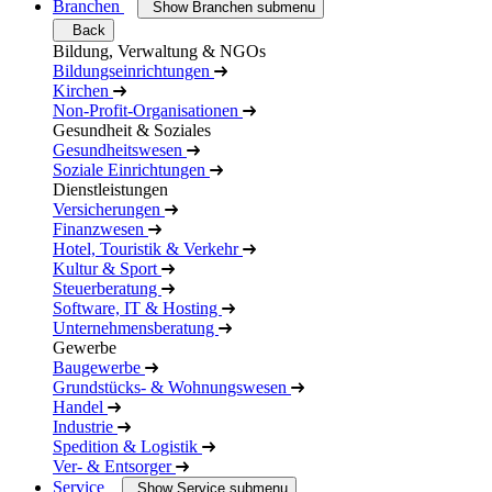
Branchen
Show Branchen submenu
Back
Bildung, Verwaltung & NGOs
Bildungseinrichtungen
Kirchen
Non-Profit-Organisationen
Gesundheit & Soziales
Gesundheitswesen
Soziale Einrichtungen
Dienstleistungen
Versicherungen
Finanzwesen
Hotel, Touristik & Verkehr
Kultur & Sport
Steuerberatung
Software, IT & Hosting
Unternehmensberatung
Gewerbe
Baugewerbe
Grundstücks- & Wohnungswesen
Handel
Industrie
Spedition & Logistik
Ver- & Entsorger
Service
Show Service submenu