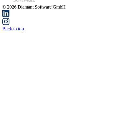
Open menu
Support
Demo-Video starten
Home
Blog
Blog
Aktuelles & Wissenswertes rund um Rechnungswesen und
Controlling.
Alle Kategorien
Controlling
Rechnungswesen
Digitalisierung & Zukunft
Legal & Compliance
Pressemeldungen