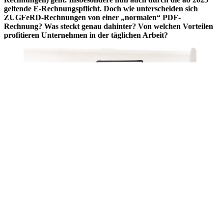
geltende E-Rechnungspflicht. Doch wie unterscheiden sich
ZUGFeRD-Rechnungen von einer „normalen“ PDF-
Rechnung? Was steckt genau dahinter? Von welchen Vorteilen
profitieren Unternehmen in der täglichen Arbeit?
ZUGFeRD – eine kurze Beschreibung
ZUGFeRD steht für „Zentraler User Guide des Forums
elektronische Rechnung Deutschland“ und bezeichnet ein
einheitliches Format für elektronische Rechnungen. Durch das
Format lassen sich sogenannte strukturierte Daten zwischen
Rechnungssteller und -empfänger austauschen. Kurz gesagt: Es