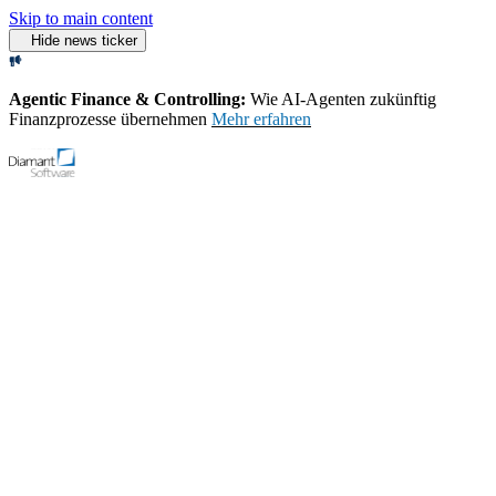
Skip to main content
Hide news ticker
Agentic Finance & Controlling:
Wie AI‑Agenten zukünftig
Finanzprozesse übernehmen
Mehr erfahren
Open menu
Support
Demo-Video starten
Home
Rechnungswesensoftware
Rechnungswesen Software für
den Mittelstand
Die Diamant/4 Rechnungswesensoftware ist das professionelle Tool