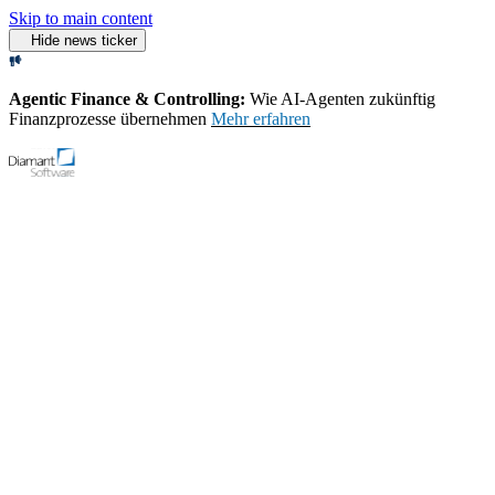
Skip to main content
Hide news ticker
Agentic Finance & Controlling:
Wie AI‑Agenten zukünftig
Finanzprozesse übernehmen
Mehr erfahren
Open menu
Support
Demo-Video starten
Home
Produkt
Rechnungswesen
Anlagenbuchhaltung
Software für
Anlagenbuchhaltung