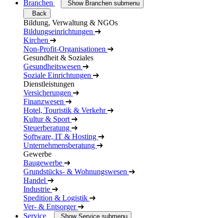
Branchen
Show Branchen submenu
Back
Bildung, Verwaltung & NGOs
Bildungseinrichtungen
Kirchen
Non-Profit-Organisationen
Gesundheit & Soziales
Gesundheitswesen
Soziale Einrichtungen
Dienstleistungen
Versicherungen
Finanzwesen
Hotel, Touristik & Verkehr
Kultur & Sport
Steuerberatung
Software, IT & Hosting
Unternehmensberatung
Gewerbe
Baugewerbe
Grundstücks- & Wohnungswesen
Handel
Industrie
Spedition & Logistik
Ver- & Entsorger
Service
Show Service submenu