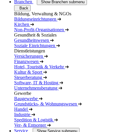
Branchen
Show Branchen submenu
Back
Bildung, Verwaltung & NGOs
Bildungseinrichtungen
Kirchen
Non-Profit-Organisationen
Gesundheit & Soziales
Gesundheitswesen
Soziale Einrichtungen
Dienstleistungen
Versicherungen
Finanzwesen
Hotel, Touristik & Verkehr
Kultur & Sport
Steuerberatung
Software, IT & Hosting
Unternehmensberatung
Gewerbe
Baugewerbe
Grundstücks- & Wohnungswesen
Handel
Industrie
Spedition & Logistik
Ver- & Entsorger
Service
Show Service submenu