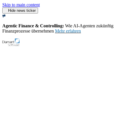
Skip to main content
Hide news ticker
Agentic Finance & Controlling:
Wie AI‑Agenten zukünftig
Finanzprozesse übernehmen
Mehr erfahren
Open menu
Support
Demo-Video starten
Home
Blog
Sven Krueger Ceo Naechste Entwicklungsphase
Weitere Pressemeldungen
Deutscher Caritasverband und Diamant Software schließen
Rahmenvertrag