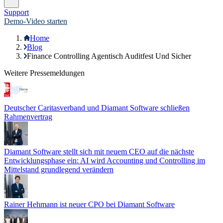
Konzernbuchhaltung
Integration
Branchen
Unternehmen
Über uns
Karriere
Partner
Presse
Impressum
Datenschutz
Hinweisgebersystem
Service
Produktberatung
Kontakt
Trust Center
Support
Wartungen/Störungen
Cookie Einstellungen
Wissen
Blog
Ressourcen
Veranstaltungen