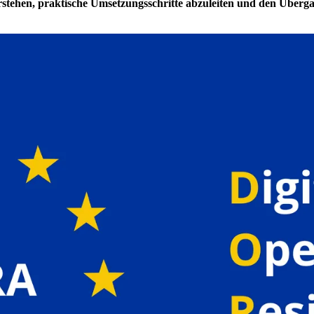
hen, praktische Umsetzungsschritte abzuleiten und den Übergang i