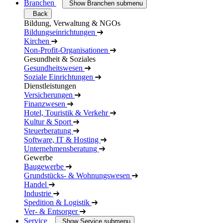
Branchen
Show Branchen submenu
Back
Bildung, Verwaltung & NGOs
Bildungseinrichtungen
Kirchen
Non-Profit-Organisationen
Gesundheit & Soziales
Gesundheitswesen
Soziale Einrichtungen
Dienstleistungen
Versicherungen
Finanzwesen
Hotel, Touristik & Verkehr
Kultur & Sport
Steuerberatung
Software, IT & Hosting
Unternehmensberatung
Gewerbe
Baugewerbe
Grundstücks- & Wohnungswesen
Handel
Industrie
Spedition & Logistik
Ver- & Entsorger
Service
Show Service submenu