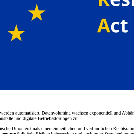
se werden automatisiert, Datenvolumina wachsen exponentiell und Abhän
sfälle und digitale Betriebsstörungen zu.
ische Union erstmals einen einheitlichen und verbindlichen Rechtsrahme
r genannt)
digitale Risiken beherrschen und auch unter Stressbedingun