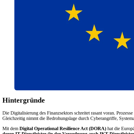
Hintergründe
Die Digitalisierung des Finanzsektors schreitet rasant voran. Prozes
Gleichzeitig nimmt die Bedrohungslage durch Cyberangriffe, Systemau
Mit dem
Digital Operational Resilience Act (DORA)
hat die Europä
deren IT-Dienstleister (in der Verordnung auch IKT-Dienstleiste