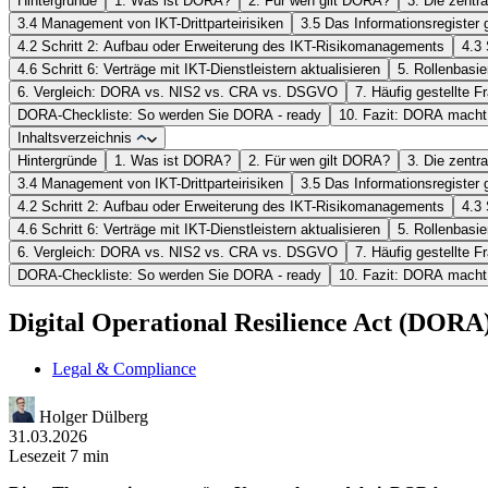
Hintergründe
1. Was ist DORA?
2. Für wen gilt DORA?
3. Die zent
3.4 Management von IKT-Drittparteirisiken
3.5 Das Informationsregiste
4.2 Schritt 2: Aufbau oder Erweiterung des IKT-Risikomanagements
4.3
4.6 Schritt 6: Verträge mit IKT-Dienstleistern aktualisieren
5. Rollenbasi
6. Vergleich: DORA vs. NIS2 vs. CRA vs. DSGVO
7. Häufig gestellte 
DORA-Checkliste: So werden Sie DORA - ready
10. Fazit: DORA macht d
Inhaltsverzeichnis
Hintergründe
1. Was ist DORA?
2. Für wen gilt DORA?
3. Die zent
3.4 Management von IKT-Drittparteirisiken
3.5 Das Informationsregiste
4.2 Schritt 2: Aufbau oder Erweiterung des IKT-Risikomanagements
4.3
4.6 Schritt 6: Verträge mit IKT-Dienstleistern aktualisieren
5. Rollenbasi
6. Vergleich: DORA vs. NIS2 vs. CRA vs. DSGVO
7. Häufig gestellte 
DORA-Checkliste: So werden Sie DORA - ready
10. Fazit: DORA macht d
Digital Operational Resilience Act (DORA
Legal & Compliance
Holger Dülberg
31.03.2026
Lesezeit 7 min