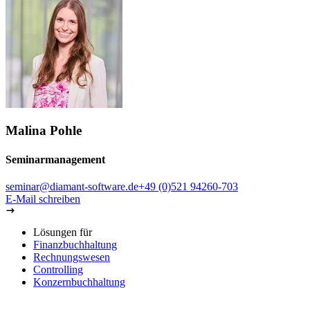
Wenn Sie dieses Seminar besucht haben, können Sie durchstarten!
Denn mit dem Wissen, das Sie hier erworben haben, organisieren
Sie Ihre Diamant/3 Anlagenbuchhaltung effektiv, richten alle
notwendigen Stamm- und Bewegungsdaten ein und gestalten Ihr
Tagesgeschäft optimal. Anfallende Aufgaben erledigen Sie auf
professionellem Niveau.
Ziele & Zielgruppen
Bei Ihnen ist das Diamant/3 Rechnungswesen und Controlling
installiert und im Einsatz.
Neue Mitarbeiter erlernen den Umgang mit der Diamant/3