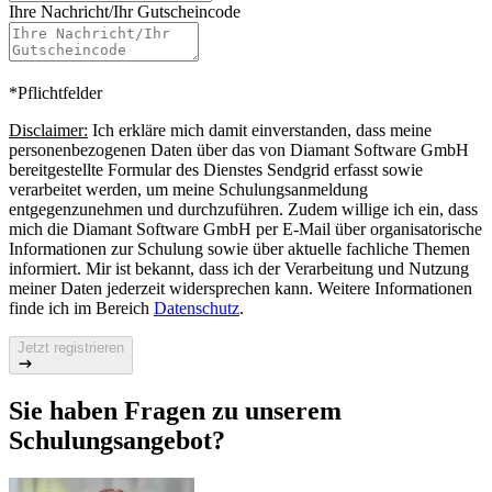
Open menu
Support
Demo-Video starten
Home
Service
Wissen
Schulungen
Praesenzseminar Diamant3 Anlagenbuchhaltung
Präsenzseminar: Diamant/3
Anlagenbuchhaltung