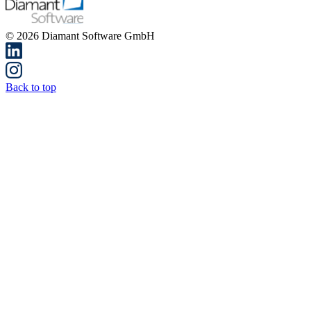
Open menu
Support
Demo-Video starten
Home
Service
Wissen
Schulungen
Praesenzseminar Diamant3 Fibu Refresh
Präsenzseminar: Diamant/3
FiBu Refresh
Als erfahrener Anwender sind Sie bereits gut mit der Diamant
Finanzbuchhaltung vertraut. Möchten Sie Ihr Diamant
Rechnungswesen mit Tipps & Tricks im täglichen Umgang noch