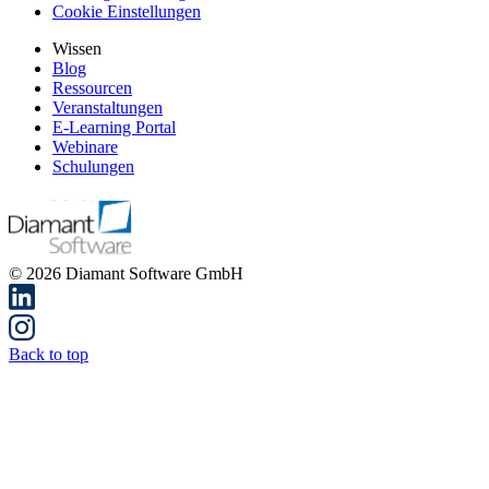
und profitieren Sie von einem bi-direktionalen Datenaustausch.
Manuelle Übertragungsfehler und unübersichtliche Excel-Tapeten
gehören damit der Vergangenheit an.
Ziele
Sie lernen die Funktionalitäten der Excel-Integration kennen
und erstellen mit Excel Geschäftsberichte zur Auswertung
Ihrer Finanzbuchhaltung.
Sie nutzen dazu Strukturen aus Diamant oder auch eigenen
Excel-Strukturen und verknüpfen Sie pro Zelle Excel mit dem
Rechnungswesen.