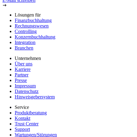
Open menu
Support
Demo-Video starten
Home
Service
Wissen
Schulungen
Praesenzseminar Ms Excel Integration
Präsenzseminar: MS Excel-
Integration
Für Diamant/4, Diamant 2020 und Diamant/3
Microsoft Excel ist mittlerweile ein Standardwerkzeug in
kaufmännischen Abteilungen. Verknüpfen Sie Diamant und Excel