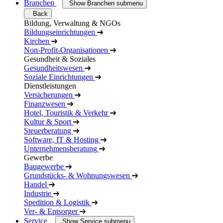
Branchen
Show Branchen submenu
Back
Bildung, Verwaltung & NGOs
Bildungseinrichtungen
Kirchen
Non-Profit-Organisationen
Gesundheit & Soziales
Gesundheitswesen
Soziale Einrichtungen
Dienstleistungen
Versicherungen
Finanzwesen
Hotel, Touristik & Verkehr
Kultur & Sport
Steuerberatung
Software, IT & Hosting
Unternehmensberatung
Gewerbe
Baugewerbe
Grundstücks- & Wohnungswesen
Handel
Industrie
Spedition & Logistik
Ver- & Entsorger
Service
Show Service submenu