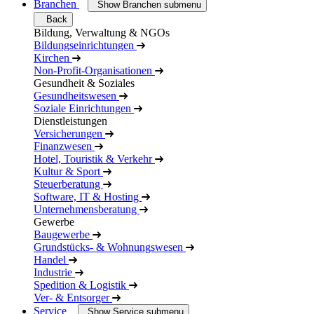
Branchen
Show Branchen submenu
Back
Bildung, Verwaltung & NGOs
Bildungseinrichtungen
Kirchen
Non-Profit-Organisationen
Gesundheit & Soziales
Gesundheitswesen
Soziale Einrichtungen
Dienstleistungen
Versicherungen
Finanzwesen
Hotel, Touristik & Verkehr
Kultur & Sport
Steuerberatung
Software, IT & Hosting
Unternehmensberatung
Gewerbe
Baugewerbe
Grundstücks- & Wohnungswesen
Handel
Industrie
Spedition & Logistik
Ver- & Entsorger
Service
Show Service submenu