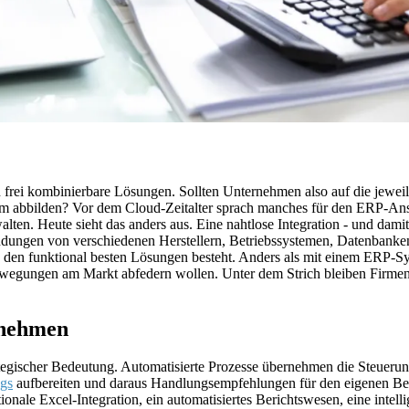
on frei kombinierbare Lösungen. Sollten Unternehmen also auf die jewei
 abbilden? Vor dem Cloud-Zeitalter sprach manches für den ERP-Ansat
lten. Heute sieht das anders aus. Eine nahtlose Integration - und damit
endungen von verschiedenen Herstellern, Betriebssystemen, Datenban
aus den funktional besten Lösungen besteht. Anders als mit einem ERP-S
Bewegungen am Markt abfedern wollen. Unter dem Strich bleiben Firme
 nehmen
tegischer Bedeutung. Automatisierte Prozesse übernehmen die Steuerun
ngs
aufbereiten und daraus Handlungsempfehlungen für den eigenen Be
tionale Excel-Integration, ein automatisiertes Berichtswesen, eine inte