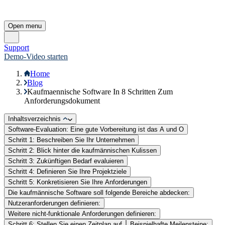
Lösungen für
Finanzbuchhaltung
Rechnungswesen
Controlling
Konzernbuchhaltung
Integration
Branchen
Unternehmen
Über uns
Karriere
Partner
Presse
Impressum
Datenschutz
Hinweisgebersystem
Service
Produktberatung
Kontakt
Trust Center
Support
Wartungen/Störungen
Cookie Einstellungen