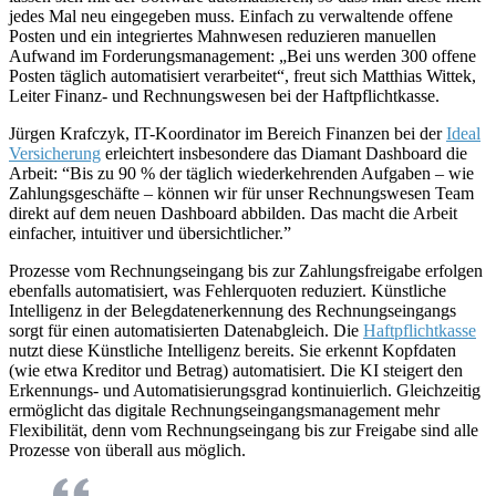
jedes Mal neu eingegeben muss. Einfach zu verwaltende offene
Posten und ein integriertes Mahnwesen reduzieren manuellen
Aufwand im Forderungsmanagement: „Bei uns werden 300 offene
Posten täglich automatisiert verarbeitet“, freut sich Matthias Wittek,
Leiter Finanz- und Rechnungswesen bei der Haftpflichtkasse.
Jürgen Krafczyk, IT-Koordinator im Bereich Finanzen bei der
Ideal
Versicherung
erleichtert insbesondere das Diamant Dashboard die
Arbeit: “Bis zu 90 % der täglich wiederkehrenden Aufgaben – wie
Zahlungsgeschäfte – können wir für unser Rechnungswesen Team
direkt auf dem neuen Dashboard abbilden. Das macht die Arbeit
einfacher, intuitiver und übersichtlicher.”
Prozesse vom Rechnungseingang bis zur Zahlungsfreigabe erfolgen
ebenfalls automatisiert, was Fehlerquoten reduziert. Künstliche
Intelligenz in der Belegdatenerkennung des Rechnungseingangs
sorgt für einen au­tomatisierten Datenabgleich. Die
Haftpflichtkasse
nutzt diese Künstliche Intelligenz bereits. Sie erkennt Kopfdaten
(wie etwa Kreditor und Betrag) automatisiert. Die KI steigert den
Erkennungs- und Au­tomatisierungsgrad kontinuierlich. Gleichzeitig
ermöglicht das digitale Rechnungseingangsmanage­ment mehr
Flexibilität, denn vom Rechnungseingang bis zur Freigabe sind alle
Prozesse von überall aus möglich.