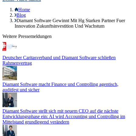
Branchen
Unternehmen
Über uns
Karriere
Partner
Presse
Impressum
Datenschutz
Hinweisgebersystem
Service
Produktberatung
Kontakt
Trust Center
Support
Wartungen/Störungen
Cookie Einstellungen
Wissen
Blog
Ressourcen
Veranstaltungen
E-Learning Portal
Webinare