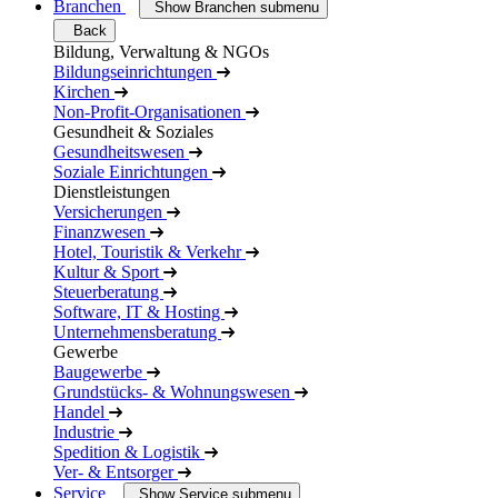
Branchen
Show Branchen submenu
Back
Bildung, Verwaltung & NGOs
Bildungseinrichtungen
Kirchen
Non-Profit-Organisationen
Gesundheit & Soziales
Gesundheitswesen
Soziale Einrichtungen
Dienstleistungen
Versicherungen
Finanzwesen
Hotel, Touristik & Verkehr
Kultur & Sport
Steuerberatung
Software, IT & Hosting
Unternehmensberatung
Gewerbe
Baugewerbe
Grundstücks- & Wohnungswesen
Handel
Industrie
Spedition & Logistik
Ver- & Entsorger
Service
Show Service submenu