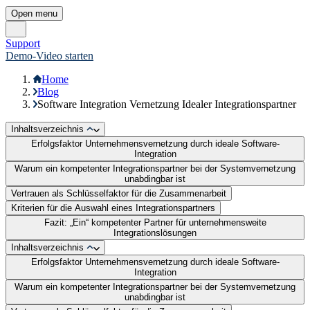
Finanzbuchhaltung
Rechnungswesen
Controlling
Konzernbuchhaltung
Integration
Branchen
Unternehmen
Über uns
Karriere
Partner
Presse
Impressum
Datenschutz
Hinweisgebersystem
Service
Produktberatung
Kontakt
Trust Center
Support
Wartungen/Störungen
Cookie Einstellungen
Wissen
Blog