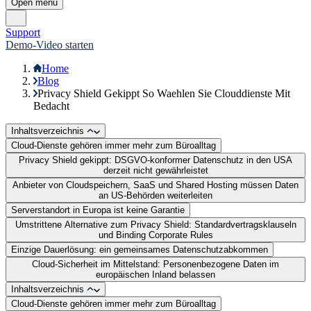
Rechnungswesen
Controlling
Konzernbuchhaltung
Integration
Branchen
Unternehmen
Über uns
Karriere
Partner
Presse
Impressum
Datenschutz
Hinweisgebersystem
Service
Produktberatung
Kontakt
Trust Center
Support
Wartungen/Störungen
Cookie Einstellungen
Wissen
Blog
Ressourcen