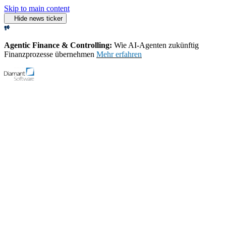
Skip to main content
Hide news ticker
Agentic Finance & Controlling:
Wie AI‑Agenten zukünftig
Finanzprozesse übernehmen
Mehr erfahren
Open menu
Support
Demo-Video starten
Home
Blog
Liquiditaet Verbessern Massnahmen Im
Forderungsmanagement
Inhaltsverzeichnis
Liquidität verbessern - Bedeutung des Forderungsmangements
Forderungsmanagement steuern
Transparenz ist die Basis
Mahnprozesse automatisieren – Zahlungen schneller erhalten