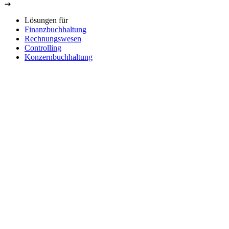
Lösungen für
Finanzbuchhaltung
Rechnungswesen
Controlling
Konzernbuchhaltung
Integration
Branchen
Unternehmen
Über uns
Karriere
Partner
Presse
Impressum
Datenschutz
Hinweisgebersystem
Service
Produktberatung
Kontakt
Trust Center
Support
Wartungen/Störungen