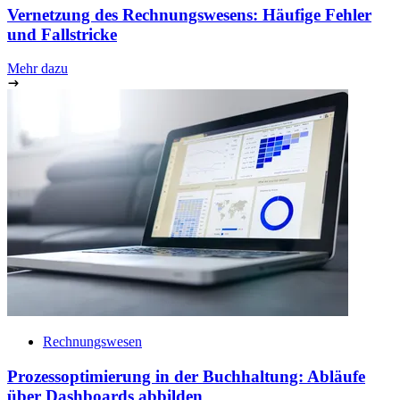
Vernetzung des Rechnungswesens: Häufige Fehler
und Fallstricke
Mehr dazu
Rechnungswesen
Prozessoptimierung in der Buchhaltung: Abläufe
über Dashboards abbilden