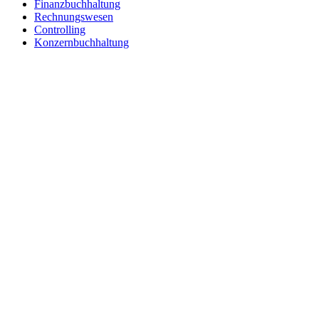
Finanzbuchhaltung
Rechnungswesen
Controlling
Konzernbuchhaltung
Integration
Branchen
Unternehmen
Über uns
Karriere
Partner
Presse
Impressum
Datenschutz
Hinweisgebersystem
Service
Produktberatung
Kontakt
Trust Center
Support
Wartungen/Störungen
Cookie Einstellungen
Wissen