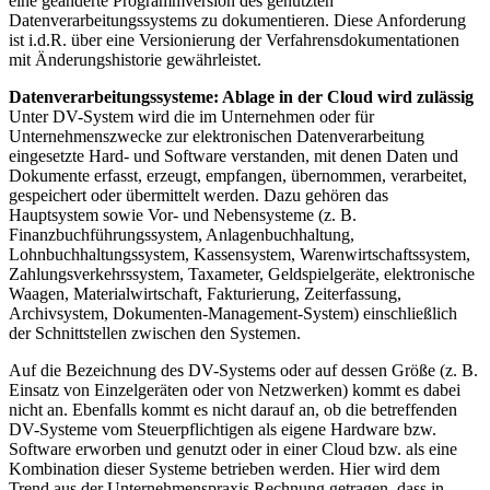
eine geänderte Programmversion des genutzten
Datenverarbeitungssystems zu dokumentieren. Diese Anforderung
ist i.d.R. über eine Versionierung der Verfahrensdokumentationen
mit Änderungshistorie gewährleistet.
Datenverarbeitungssysteme: Ablage in der Cloud wird zulässig
Unter DV-System wird die im Unternehmen oder für
Unternehmenszwecke zur elektronischen Datenverarbeitung
eingesetzte Hard- und Software verstanden, mit denen Daten und
Dokumente erfasst, erzeugt, empfangen, übernommen, verarbeitet,
gespeichert oder übermittelt werden. Dazu gehören das
Hauptsystem sowie Vor- und Nebensysteme (z. B.
Finanzbuchführungssystem, Anlagenbuchhaltung,
Lohnbuchhaltungssystem, Kassensystem, Warenwirtschaftssystem,
Zahlungsverkehrssystem, Taxameter, Geldspielgeräte, elektronische
Waagen, Materialwirtschaft, Fakturierung, Zeiterfassung,
Archivsystem, Dokumenten-Management-System) einschließlich
der Schnittstellen zwischen den Systemen.
Auf die Bezeichnung des DV-Systems oder auf dessen Größe (z. B.
Einsatz von Einzelgeräten oder von Netzwerken) kommt es dabei
nicht an. Ebenfalls kommt es nicht darauf an, ob die betreffenden
DV-Systeme vom Steuerpflichtigen als eigene Hardware bzw.
Software erworben und genutzt oder in einer Cloud bzw. als eine
Kombination dieser Systeme betrieben werden. Hier wird dem
Trend aus der Unternehmenspraxis Rechnung getragen, dass in