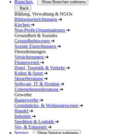
Branchen
Show Branchen submenu
Back
Bildung, Verwaltung & NGOs
Bildungseinrichtungen
Kirchen
Non-Profit-Organisationen
Gesundheit & Soziales
Gesundheitswesen
Soziale Einrichtungen
Dienstleistungen
Versicherungen
Finanzwesen
Hotel, Touristik & Verkehr
Kultur & Sport
Steuerberatung
Software, IT & Hosting
Unternehmensberatung
Gewerbe
Baugewerbe
Grundstücks- & Wohnungswesen
Handel
Industrie
Spedition & Logistik
Ver- & Entsorger
Service
Show Service submenu