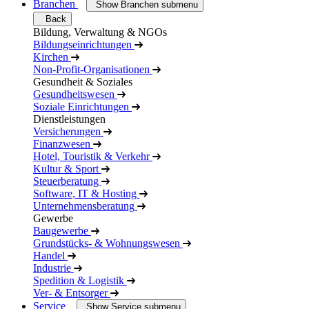
Branchen
Show Branchen submenu
Back
Bildung, Verwaltung & NGOs
Bildungseinrichtungen
Kirchen
Non-Profit-Organisationen
Gesundheit & Soziales
Gesundheitswesen
Soziale Einrichtungen
Dienstleistungen
Versicherungen
Finanzwesen
Hotel, Touristik & Verkehr
Kultur & Sport
Steuerberatung
Software, IT & Hosting
Unternehmensberatung
Gewerbe
Baugewerbe
Grundstücks- & Wohnungswesen
Handel
Industrie
Spedition & Logistik
Ver- & Entsorger
Service
Show Service submenu