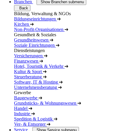
Branchen
Show Branchen submenu
Back
Bildung, Verwaltung & NGOs
Bildungseinrichtungen
Kirchen
Non-Profit-Organisationen
Gesundheit & Soziales
Gesundheitswesen
Soziale Einrichtungen
Dienstleistungen
Versicherungen
Finanzwesen
Hotel, Touristik & Verkehr
Kultur & Sport
Steuerberatung
Software, IT & Hosting
Unternehmensberatung
Gewerbe
Baugewerbe
Grundstücks- & Wohnungswesen
Handel
Industrie
Spedition & Logistik
Ver- & Entsorger
Service
Show Service submenu