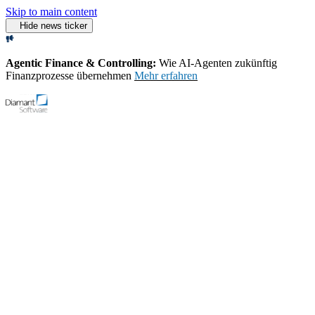
Skip to main content
Hide news ticker
Agentic Finance & Controlling:
Wie AI‑Agenten zukünftig
Finanzprozesse übernehmen
Mehr erfahren
Open menu
Support
Demo-Video starten
Home
Thema
Ki Im Rechnungswesen
Inhaltsverzeichnis
Was bedeutet KI im Rechnungswesen konkret – und welchen Nutzen
hat die Buchhaltung davon?
Wie sorgt KI dafür, dass Belege korrekt kontiert oder geprüft werden?
Ist KI in der Buchhaltung GoBD und Compliance konform?