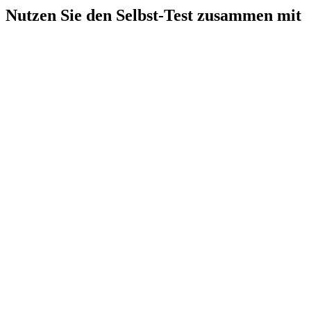
Nutzen Sie den Selbst-Test zusammen mit
Ihrem Team!
Schritt 1: Gemeinsame Sichtung und Vorbereitung
Nehmen Sie sich Zeit: Erläutern Sie die Bedeutung der digitalen
Transformation und den Zweck des Fragebogens. Stellen Sie sicher,
dass alle Teammitglieder verstehen, warum ihre Meinungen und
Einsichten dafür wichtig sind.
Schritt 2: Individuelle Bearbeitung