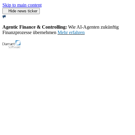
Skip to main content
Hide news ticker
Agentic Finance & Controlling:
Wie AI‑Agenten zukünftig
Finanzprozesse übernehmen
Mehr erfahren
Open menu
Support
Demo-Video starten
Home
Blog
Great Place To Work Auszeichnung Fuer Diamant Software
Deutschlands Beste Arbeitgeber 2024
Weitere Pressemeldungen
Deutscher Caritasverband und Diamant Software schließen