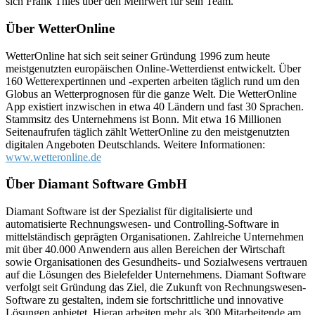
sich Frank Thies über den Mehrwert für sein Team.
Über WetterOnline
WetterOnline hat sich seit seiner Gründung 1996 zum heute
meistgenutzten europäischen Online-Wetterdienst entwickelt. Über
160 Wetterexpertinnen und -experten arbeiten täglich rund um den
Globus an Wetterprognosen für die ganze Welt. Die WetterOnline
App existiert inzwischen in etwa 40 Ländern und fast 30 Sprachen.
Stammsitz des Unternehmens ist Bonn. Mit etwa 16 Millionen
Seitenaufrufen täglich zählt WetterOnline zu den meistgenutzten
digitalen Angeboten Deutschlands. Weitere Informationen:
www.wetteronline.de
Über Diamant Software GmbH
Diamant Software ist der Spezialist für digitalisierte und
automatisierte Rechnungswesen- und Controlling-Software in
mittelständisch geprägten Organisationen. Zahlreiche Unternehmen
mit über 40.000 Anwendern aus allen Bereichen der Wirtschaft
sowie Organisationen des Gesundheits- und Sozialwesens vertrauen
auf die Lösungen des Bielefelder Unternehmens. Diamant Software
verfolgt seit Gründung das Ziel, die Zukunft von Rechnungswesen-
Software zu gestalten, indem sie fortschrittliche und innovative
Lösungen anbietet. Hieran arbeiten mehr als 300 Mitarbeitende am