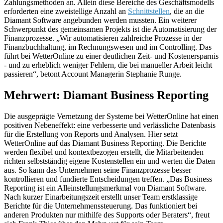
Zahlungsmethoden an. Allein diese Bereiche des Geschäftsmodells
erforderten eine zweistellige Anzahl an
Schnittstellen
, die an die
Diamant Software angebunden werden mussten. Ein weiterer
Schwerpunkt des gemeinsamen Projekts ist die Automatisierung der
Finanzprozesse. „Wir automatisieren zahlreiche Prozesse in der
Finanzbuchhaltung, im Rechnungswesen und im Controlling. Das
führt bei WetterOnline zu einer deutlichen Zeit- und Kostenersparnis
- und zu erheblich weniger Fehlern, die bei manueller Arbeit leicht
passieren“, betont Account Managerin Stephanie Runge.
Mehrwert: Diamant Business Reporting
Die ausgeprägte Vernetzung der Systeme bei WetterOnline hat einen
positiven Nebeneffekt: eine verbesserte und verlässliche Datenbasis
für die Erstellung von Reports und Analysen. Hier setzt
WetterOnline auf das Diamant Business Reporting. Die Berichte
werden flexibel und kontextbezogen erstellt, die Mitarbeitenden
richten selbstständig eigene Kostenstellen ein und werten die Daten
aus. So kann das Unternehmen seine Finanzprozesse besser
kontrollieren und fundierte Entscheidungen treffen. „Das Business
Reporting ist ein Alleinstellungsmerkmal von Diamant Software.
Nach kurzer Einarbeitungszeit erstellt unser Team erstklassige
Berichte für die Unternehmenssteuerung. Das funktioniert bei
anderen Produkten nur mithilfe des Supports oder Beraters“, freut